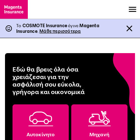
Το
COSMOTE Insurance
έγινε
Magenta
Insurance
.
Μάθε περισσότερα
Εδώ θα βρεις όλα όσα
χρειάζεσαι για την
ασφάλισή σου εύκολα,
γρήγορα και οικονομικά
Αυτοκίνητο
Μηχανή