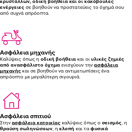
κρυστάλλων, οδική βοήθεια και οι κακόβουλες
ενέργειες
σε βοηθούν να προστατεύεις το όχημά σου
από συχνά απρόοπτα.
Ασφάλεια μηχανής
Καλύψεις όπως η
οδική βοήθεια
και οι
υλικές ζημιές
από ανασφάλιστο όχημα
ενισχύουν την
ασφάλεια
μηχανής
και σε βοηθούν να αντιμετωπίσεις ένα
απρόοπτο με μεγαλύτερη σιγουριά.
Ασφάλεια σπιτιού
Στην
ασφάλεια κατοικίας
καλύψεις όπως ο
σεισμός
, η
θραύση σωληνώσεων
, η
κλοπή
και τα
φυσικά